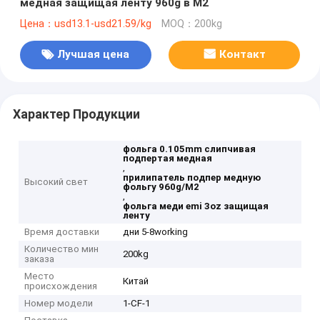
медная защищая ленту 960g в M2
Цена：usd13.1-usd21.59/kg
MOQ：200kg
Лучшая цена
Контакт
Характер Продукции
фольга 0.105mm слипчивая
подпертая медная
,
прилипатель подпер медную
Высокий свет
фольгу 960g/M2
,
фольга меди emi 3oz защищая
ленту
Время доставки
дни 5-8working
Количество мин
200kg
заказа
Место
Китай
происхождения
Номер модели
1-CF-1