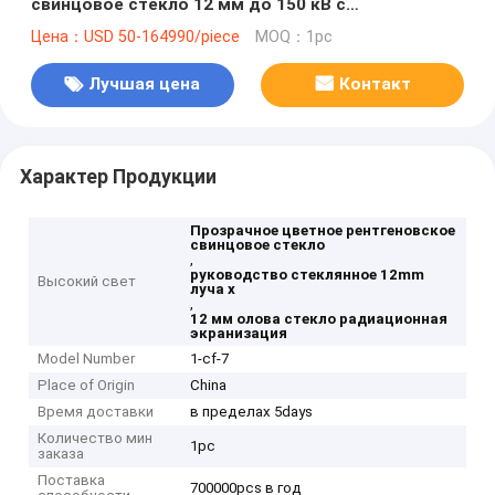
свинцовое стекло 12 мм до 150 кВ с
поглощением > 99,9%
Цена：USD 50-164990/piece
MOQ：1pc
Лучшая цена
Контакт
Характер Продукции
Прозрачное цветное рентгеновское
свинцовое стекло
,
руководство стеклянное 12mm
Высокий свет
луча x
,
12 мм олова стекло радиационная
экранизация
Model Number
1-cf-7
Place of Origin
China
Время доставки
в пределах 5days
Количество мин
1pc
заказа
Поставка
700000pcs в год