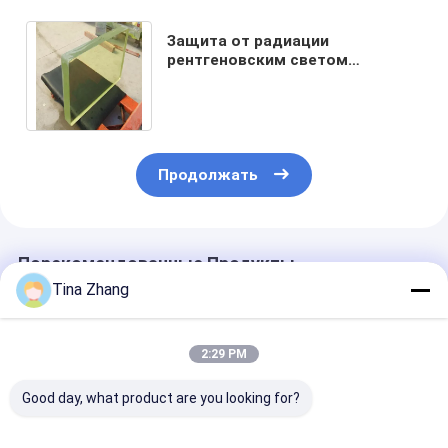
Защита от радиации
рентгеновским светом
свинцовое стекло 12 мм до 150
кВ с поглощением > 99,9%
Продолжать
Порекомендованные Продукты
Tina Zhang
2:29 PM
Good day, what product are you looking for?